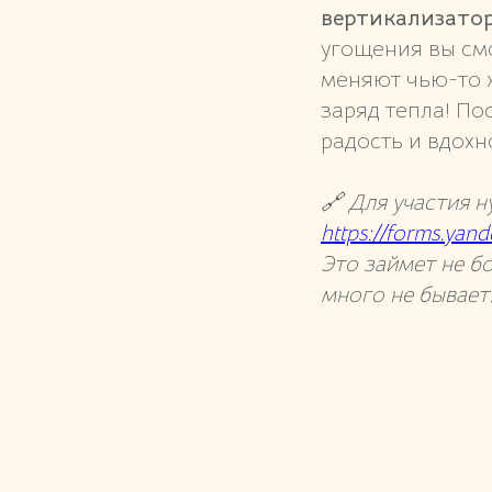
вертикализато
угощения вы смо
меняют чью-то 
заряд тепла! По
радость и вдохн
🔗 Для участия 
https://forms.ya
Это займет не б
много не бывает