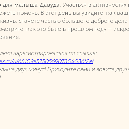
р для малыша Давуда
. Участвуя в активностях
жете помочь. В этот день вы увидите, как ваш
жизнь, станете частью большого доброго дела 
смотрите, как это было в прошлом году — искр
овение.
нужно зарегистрироваться по ссылке:
ndex.ru/u/68109e575056907304036f2a/
ольше двух минут! Приходите сами и зовите друз
!