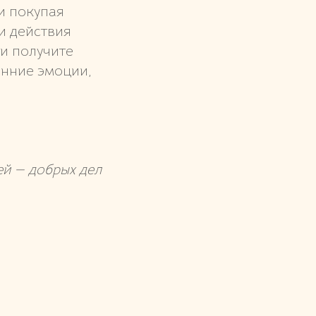
 и покупая
и действия
и получите
енние эмоции,
ей — добрых дел