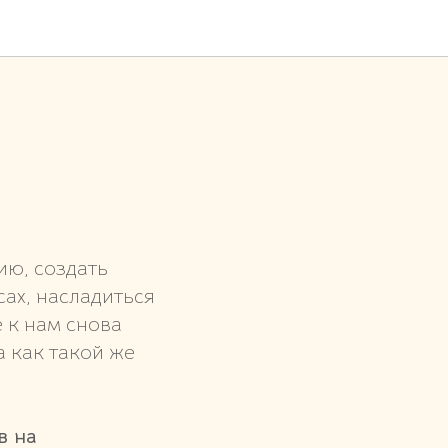
ию, создать
ах, насладиться
 к нам снова
а как такой же
в на