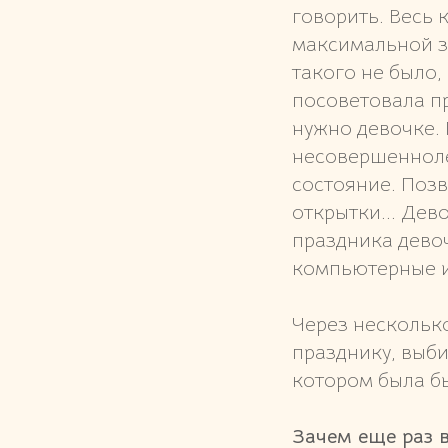
говорить. Весь 
максимальной з
такого не было,
посоветовала пр
нужно девочке.
несовершенноле
состояние. Поз
открытки... Дев
праздника девоч
компьютерные иг
Через несколько
празднику, выби
котором была б
Зачем еще раз 