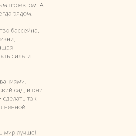
ым проектом. А
егда рядом.
тво бассейна,
изни,
оящая
вать силы и
ваниями.
кий сад, и они
 сделать так,
олненной
ь мир лучше!