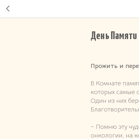
День Памяти
Прожить и пер
В Комнате памят
которых самые 
Один из них бе
Благотворитель
– Помню эту чуд
онкологии, на к