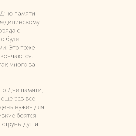
о Дню памяти,
 медицинскому
оряда с
то будет
и. Это тоже
 кончаются.
так много за
 о Дне памяти,
 еще раз все
 день нужен для
изкие боятся
е струны души