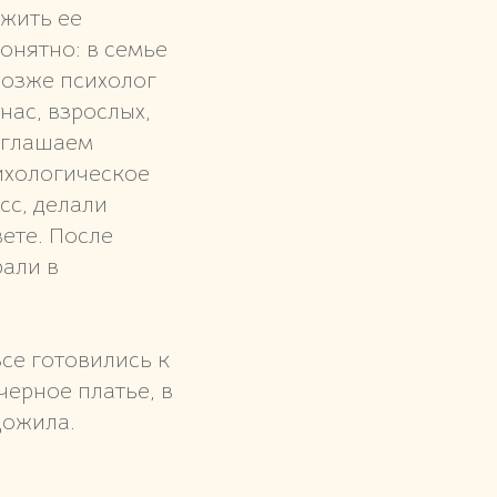
ужить ее
онятно: в семье
позже психолог
нас, взрослых,
иглашаем
ихологическое
сс, делали
вете. После
рали в
се готовились к
черное платье, в
дожила.