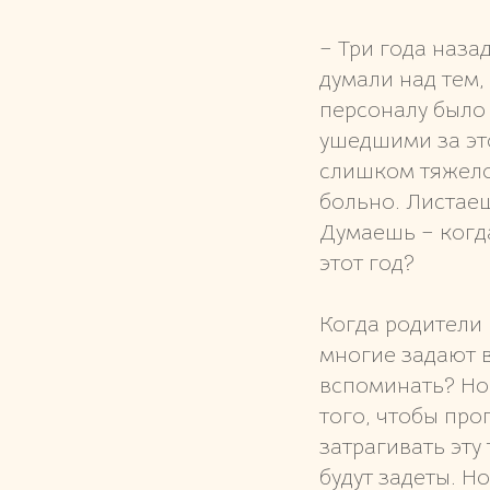
– Три года наза
думали над тем,
персоналу было 
ушедшими за это
слишком тяжело
больно. Листае
Думаешь – когда
этот год?
Когда родители 
многие задают в
вспоминать? Но 
того, чтобы про
затрагивать эту
будут задеты. Н