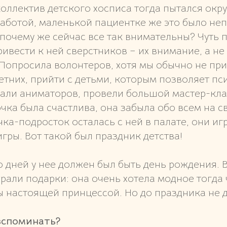
коллектив детского хосписа тогда пытался окр
аботой, маленькой пациентке же это было неп
 почему же сейчас все так внимательны? Чуть 
ивести к ней сверстников – их внимание, а не 
 Попросила волонтеров, хотя мы обычно не пр
тних, прийти с детьми, которым позволяет пс
вали аниматоров, провели большой мастер-кла
очка была счастлива, она забыла обо всем на с
ка-подросток осталась с ней в палате, они иг
ры. Вот такой был праздник детства!
 дней у нее должен был быть день рождения. В
рали подарки: она очень хотела модное тогда 
ы настоящей принцессой. Но до праздника не 
вспоминать?