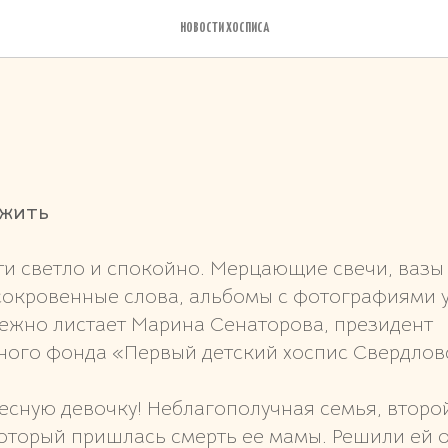
НОВОСТИ ХОСПИСА
ежить
и светло и спокойно. Мерцающие свечи, вазы 
сокровенные слова, альбомы с фотографиями 
режно листает Марина Сенаторова, президент
ного фонда «Первый детский хоспис Свердлов
есную девочку! Неблагополучная семья, второ
оторый пришлась смерть ее мамы. Решили ей о