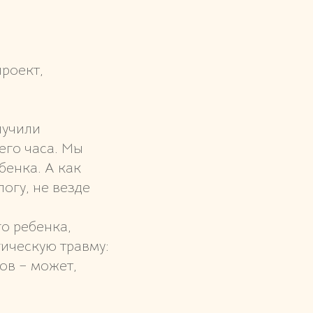
проект,
лучили
его часа. Мы
бенка. А как
огу, не везде
и
о ребенка,
ическую травму:
сов – может,