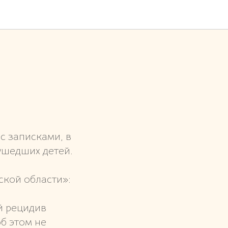
с записками, в
ушедших детей.
ской области»:
й рецидив
б этом не