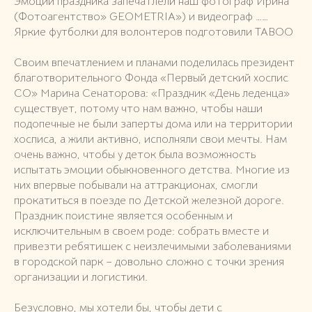
Эмоции праздника запечатлели наш фотограф Ирина
(Фотоагентство» GEOMETRIA») и видеограф ……
Яркие футболки для волонтеров подготовили TABOO
Своим впечатлением и планами поделилась президент
благотворительного Фонда «Первый детский хоспис
СО» Марина Сенаторова: «Праздник «День леденца»
существует, потому что нам важно, чтобы наши
подопечные не были заперты дома или на территории
хосписа, а жили активно, исполняли свои мечты. Нам
очень важно, чтобы у деток была возможность
испытать эмоции обыкновенного детства. Многие из
них впервые побывали на аттракционах, смогли
прокатиться в поезде по Детской железной дороге.
Праздник поистине является особенным и
исключительным в своем роде: собрать вместе и
привезти ребятишек с неизлечимыми заболеваниями
в городской парк – довольно сложно с точки зрения
организации и логистики.
Безусловно, мы хотели бы, чтобы дети с