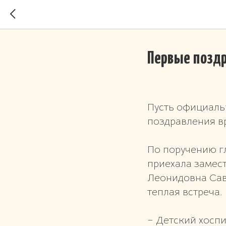
Первые позд
Пусть официальн
поздравления вр
По поручению г
приехала замес
Леонидовна Сав
теплая встреча.
– Детский хосп