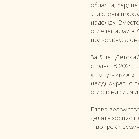
области, сердце
эти стены прохо
надежду. Вмест
отделениями в А
подчеркнула он
За 5 лет Детски
стране. В 2024
«Попутчики» в 
неоднократно п
отделение для д
Глава ведомства
делать хоспис н
– вопреки всему