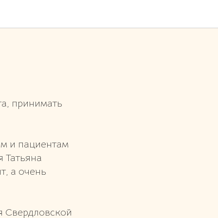
та, принимать
ам и пациентам
я Татьяна
т, а очень
ия Свердловской