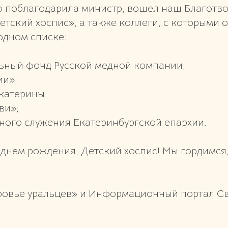
ого поблагодарила министр, вошел наш Благотв
тский хоспис», а также коллеги, с которыми 
одном списке:
льный фонд Русской медной компании;
ии»;
катерины;
ви»;
ьного служения Екатеринбургской епархии.
днем рождения, Детский хоспис! Мы гордимся
.
ровье уральцев» и Информационный портал С