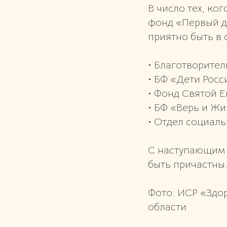
В число тех, к
фонд «Первый де
приятно быть в 
• Благотворите
• БФ «Дети Росс
• Фонд Святой Е
• БФ «Верь и Жи
• Отдел социал
С наступающим 
быть причастны
Фото: ИСР «Здо
области