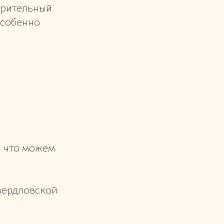
орительный
особенно
, что можем
вердловской