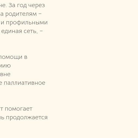
е. За год через
 а родителям –
и и профильными
единая сеть, –
 помощи в
емию
овне
е паллиативное
ет помогает
знь продолжается