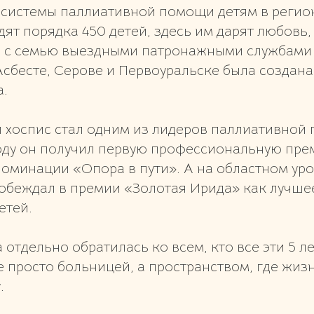
 системы паллиативной помощи детям в регион
дят порядка 450 детей, здесь им дарят любовь,
е с семью выездными патронажными службам
сбесте, Серове и Первоуральске была создана 
а.
й хоспис стал одним из лидеров паллиативной
 году он получил первую профессиональную пр
номинации «Опора в пути». А на областном ур
обеждал в премии «Золотая Ирида» как лучше
етей.
 отдельно обратилась ко всем, кто все эти 5 л
е просто больницей, а пространством, где жи
.