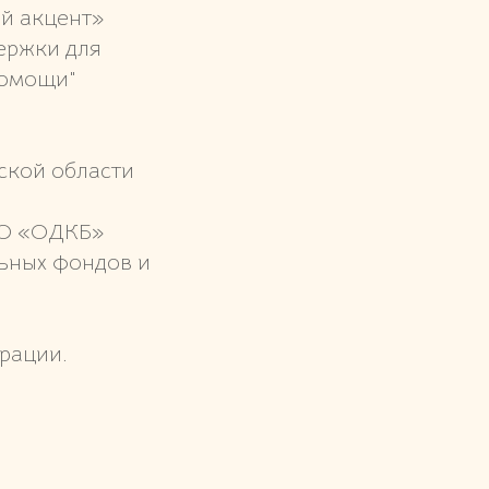
ый акцент»
ержки для
помощи"
ской области
СО «ОДКБ»
льных фондов и
рации.