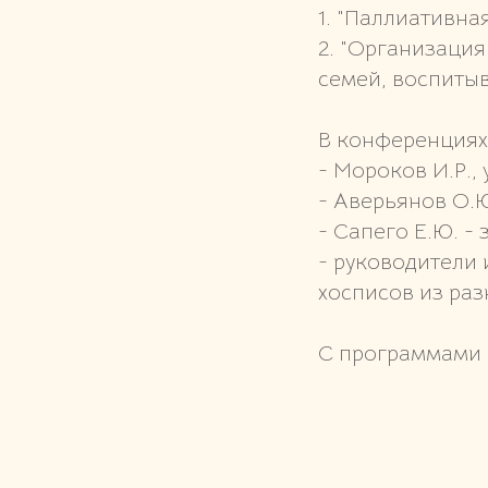
1. "Паллиативн
2. "Организаци
семей, воспиты
В конференциях 
- Мороков И.Р.
- Аверьянов О.
- Сапего Е.Ю. 
- руководители
хосписов из раз
С программами 